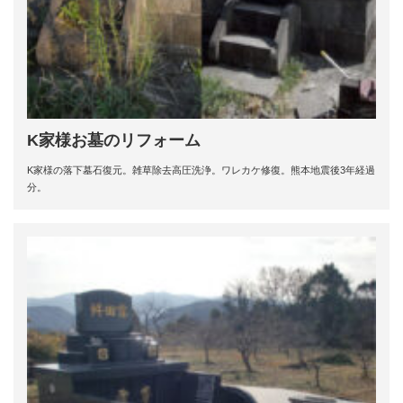
K家様お墓のリフォーム
K家様の落下墓石復元。雑草除去高圧洗浄。ワレカケ修復。熊本地震後3年経過
分。