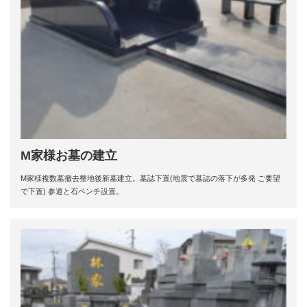
M家様お墓の建立
M家様複数墓撤去整地後新墓建立。墓誌下置(地震で墓誌の落下が多発 ご要望
で下置) 参道と石ベンチ設置。