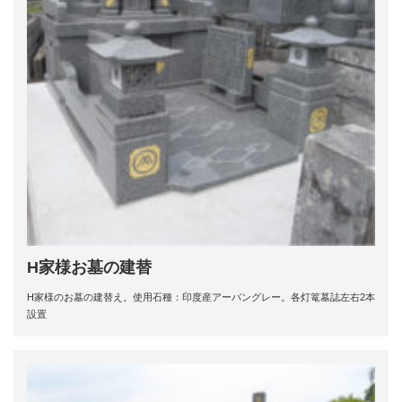
H家様お墓の建替
H家様のお墓の建替え。使用石種：印度産アーバングレー。各灯篭墓誌左右2本
設置