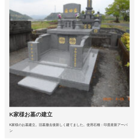
K家様お墓の建立
K家様のお墓建立。旧墓撤去後新しく建てました。使用石種：印度産新アーバ
ン