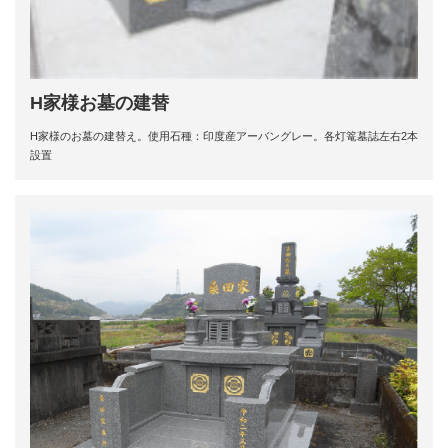
H家様お墓の建替
H家様のお墓の建替え。使用石種：印度産アーバングレー。各灯篭墓誌左右2本
設置