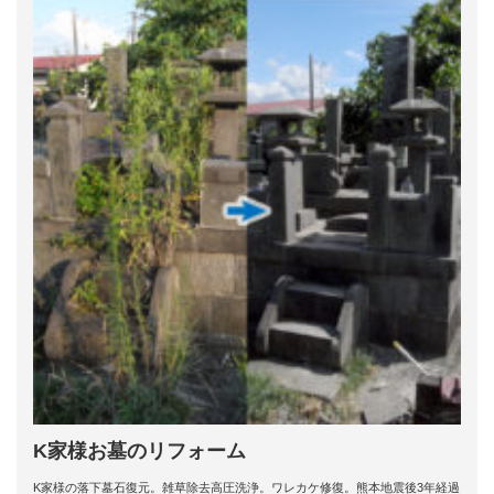
K家様お墓のリフォーム
K家様の落下墓石復元。雑草除去高圧洗浄。ワレカケ修復。熊本地震後3年経過