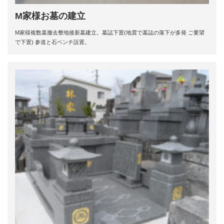
M家様お墓の建立
M家様複数墓撤去整地後新墓建立。墓誌下置(地震で墓誌の落下が多発 ご要望
で下置) 参道と石ベンチ設置。