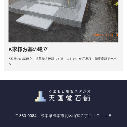
K家様お墓の建立
K家様のお墓建立。旧墓撤去後新しく建てました。使用石種：印度産新アーバ
ン
〒860-0084 熊本県熊本市北区山室２丁目１７－１８
RSS